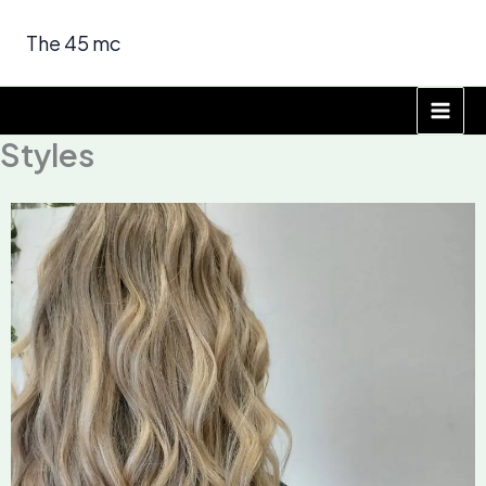
Μετάβαση
στο
The 45 mc
περιεχόμενο
Styles